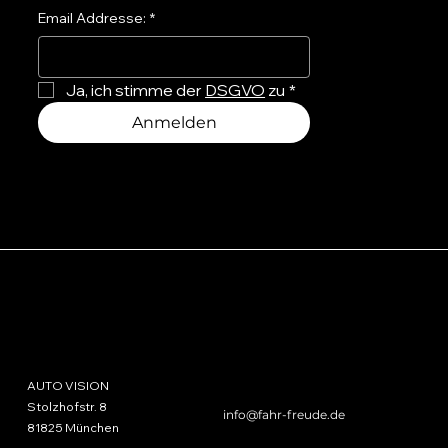
Email Addresse:
*
Ja, ich stimme der 
DSGVO
 zu
*
Anmelden
AUTO VISION
HAUPTSITZ
KONTAKT
AUTO VISION
+49 89 70 99 91 90
Stolzhofstr. 8
info@fahr-freude.de
81825 München